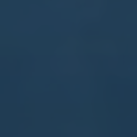
团队介绍
新闻资讯
联系我们
产品展示