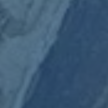
在这种观念下，数据分析、AI模型和各种高级功能成为提升
观赛乐趣和知识深度的手段，外围本身则被放置在理性可控
的位置。平台通过技术限定、理性提示、风险分级等方式，
为用户构建一个相对安全的环境；用户则通过自定预算、控
制频率、避免盲目跟风等方式，完成对自我行为的约束。当
二者形成良性互动时，2026世界杯外围安卓官方应用才能真
正发挥其应有价值 既为球迷提供高质量服务，又不至于让参
与失去边界。
【官方指定平台】官方顶级竞技大厅，获取最新盘口赔率与
极速在线体验，大额无忧提款，请认准正版授权。
Facebook
Twitter
Linkedin
Pinterest
分享: