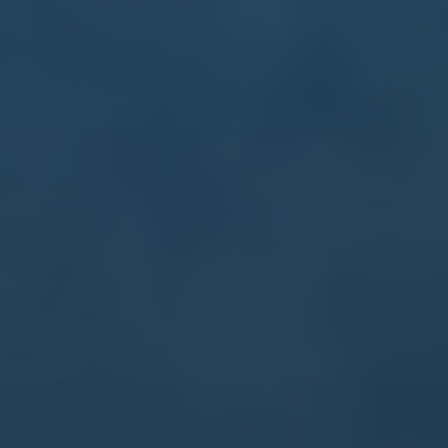
联系我们
河南省洛阳市孟津县城关镇
0832-8718228
admin@zhb-hupu.com
栏目导航
关于我们
服务介绍