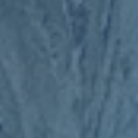
台，并不会单纯鼓励高频参与，而是通过技术手段引导用户
更理性地使用功能。这种在商业逻辑与社会责任之间寻求平
衡的做法，也将成为未来安卓官方应用的重要评价标准之
一。
如何甄别2026世界杯外围安卓官方平台
从用户角度，面对众多以世界杯为噱头的安卓应用，可以从
以下几方面进行甄别 首先查看开发者信息与官方认证 是否有
清晰的公司名称、注册地址、隐私政策与用户协议，是否在
正规应用商店内拥有认证标志 其次观察更新频率与版本记录
正规产品会持续更新修复bug、优化性能，而非长期停更 再
次评估内容质量 官方或合作平台的资讯、数据和分析通常引
用权威来源，不会出现大量语病、虚假信息或极端煽动性文
案。