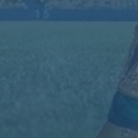
定经验。最终，这场比赛在多数人预期的大球
保守输赢盘的人，真正接近了“最佳”。这个案例
据视角去审视被情绪放大的叙事
，从中找出被