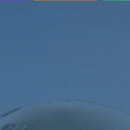
话题就是“世界杯外围”。对于真正热爱足球的人来说，外
对比赛理解深度的体现。所谓
世界杯外围最佳
，并不意味着
赛规律的前提下，找到更理性、更稳健、更贴近现实走势的
别信息噪音、控制投入节奏，这些看似枯燥的细节，恰恰构
从随波逐流走向理性决策的关键。
某种稳赚不赔的方法，或者某个所谓“大神”的固定公式。
率，也不是某一场比赛的高额回报，而是一套可以在不同届
思路。
世界杯是高强度短期赛会制
，球队状态波动更大、冷
制到世界杯，很容易误判走势。要谈最佳，就必须把外围理
制、情绪管理缺一不可，任何单点“偏科”，都很难在完整