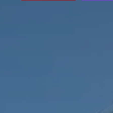
世界杯外围最佳策略前言
每逢世界杯，除了看球、聊球，另一个绕不开的
围并不仅仅是押注比分、比拼运气，而是一种
某个固定套路可以百试百灵，而是指在尊重比
参与方式。理解球队风格、掌握盘口变化、识
成了世界杯外围的“隐形门槛”，也是许多玩家
正确理解世界杯外围最佳的真正含义
很多人提到“世界杯外围最佳”，第一反应是寻找
但从长期视角看，真正的
最佳
从来不是绝对赔
世界杯、不同阶段、不同对阵之中持续适用的
门频率更高，如果把俱乐部联赛的经验简单复
解为一套系统——信息筛选、趋势判断、风险控
赛事周期中保持稳定表现。