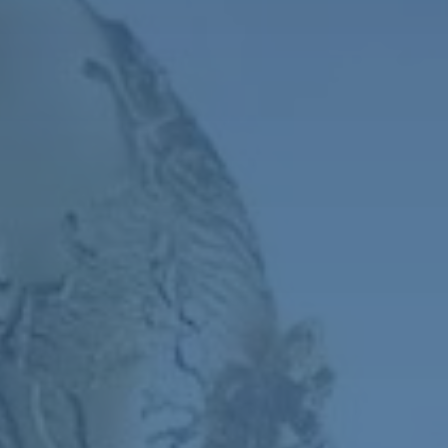
栏目导航
关于我们
服务介绍
团队介绍
新闻资讯
联系我们
热门新闻