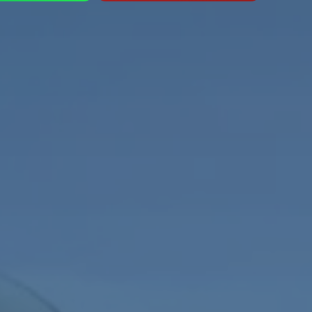
关于我们
虎扑体育入口让用户能够直接进
入平台观看最新的赛事直播和实
时更新。通过虎扑体育登录，用
户可以随时查看赛...