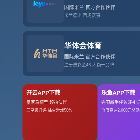
BY
ADMIN
2026-06-30T01:30:19+08:00
世界杯外围最佳