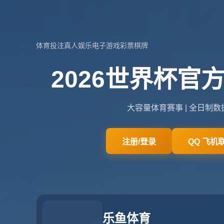
河南省洛阳市孟津县城关镇
网站
联系