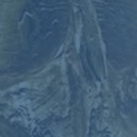
线，可能进行大幅轮换，而另一些球队则处于“非赢不可”
。进入淘汰赛后，比赛更趋谨慎，防守质量明显提升，很多
防线，这也导致大小球盘的判断逻辑需要随之调整。如果仍
维，很容易偏离真正的
世界杯外围最佳
路线。