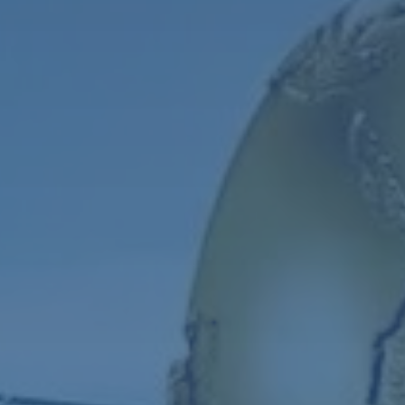
信息差时代的基础功 老虎机心态才是最大敌人
世界杯外围的核心在于信息质量与信息处理。
天盖地，其中真实、夸大、误导内容混杂一起
息筛选体系：官方信息用于确认伤停与赛程；
攻、防守、射门质量等细节。而最需要警惕的，
家真正的失败，并非输在赔率上，而是输在情绪
翻本，反而越陷越深。
真正的高手从不在情绪
在赛前设定上限，把外围视作对赛事理解的检
从赛程结构出发理解外围价值
世界杯整体分为小组赛、淘汰赛及最终决赛阶
赛事密集、变数较多，尤其是首轮，各队状态
理性玩家会在首轮减少重注，更多采用
控盘型
理解，选择较为保守的组合。等到第二、三轮