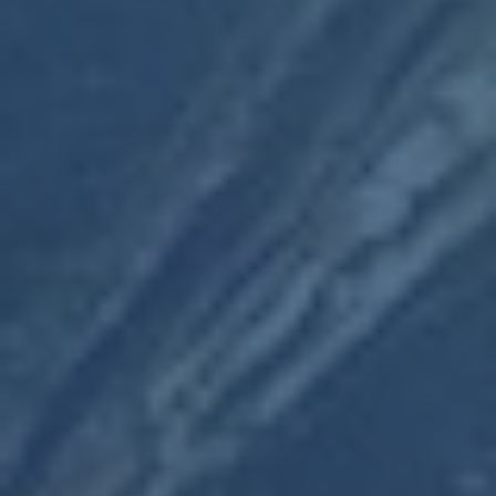
深入探讨世界杯滚球技巧的策略与秘诀
下一篇
世界杯下注入口地址
需求表单