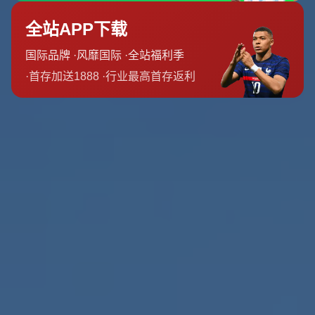
围绕2026世界杯盘口 各类网站最常见的套路 就是在搜索结
果或社交平台贴出所谓官方APP下载 一旦点击就引导到不明
应用包文件 甚至用类似“世界杯盘口下载”“2026世界杯官方
盘口”这样的字样吸引注意 为减少误入陷阱的概率 第一层筛
选就是平台背景与口碑 通常具备以下特征的 更值得优先考虑
首先是在多个年份大型赛事中持续运营 能稳定覆盖至少一届
以上世界杯或洲际大赛的品牌 在产品维护和安全投入上相对
更成熟 其次是是否有清晰的公司信息和技术支持渠道 比如有
独立官网 固定客服邮箱 在线客服等 再者 可以侧面观察一些
盘口数据是否及时准确 如欧赔 亚盘 大小球等是否与公开数
据源相差不大 长期明显偏离市场主流的盘口工具 很可能数据
抓取有问题 或有明显倾向性 这类平台一旦提供APP下载链接
需要更加审慎
通过官方网站获取下载链接的重要性