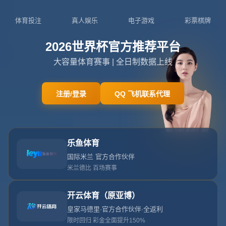
河南省洛阳市孟津县城关镇
0832-8718228
新闻资讯
网站首页
新闻资讯