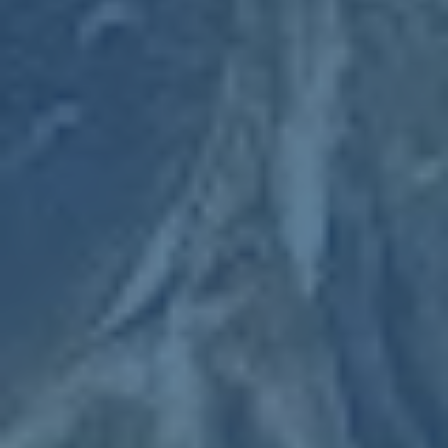
红 等过于复杂的模块时 往往意味着技术与风控难度剧增 而
安全风险也会随之放大 相对而言 功能边界清楚 专注于盘口
展示和基础交易的APP 更容易在长期使用中保持稳定