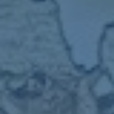
法律和政策底线 因此 在进行资金操作前 应主动了解所在地
区的相关规则 尽量规避政策风险
案例分析伪造2026世界杯盘口APP的常见套路
为了让下载指南更贴近现实 我们不妨构建一个典型案例 某用
户在社交媒体看到一个名为“2026世界杯盘口极速版”的宣传
页面 文案声称只要安装APP 注册即送大额彩金 并且截图展
示了看似真实的比赛盘口与下注记录 链接指向一个短网址 打
开后自动弹出下载提示 没有明确官网信息 该用户下载后 发
现APP界面与几家知名体育平台高度相似 初期只是查看盘口
数据 一切正常 但当他注册并充值后 很快遇到以下情形 首先
是赔率极度偏离主流市场 部分赛事盘口设置明显不合理 其次
当用户盈利并申请提现时 系统不断以资料不全 安全审核等理
由推迟 或要求再次充值以“激活账号” 最终不仅资金难以取出
手机还频繁出现广告弹窗 甚至通讯录联系人收到陌生营销短