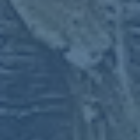
信 这个案例中问题有多处 一开始的下载链接并非来自任何可
核实的官方网站 应用权限异常广泛 且充值提现流程缺乏透明
规则 如果按照前文的2026世界杯盘口下载指南进行逐条核
验 很多环节其实都可以及时发现异常 进而避免较大损失
结合数据工具与2026世界杯盘口APP的合理使用思路
从更长远的角度看 不论是2026世界杯还是其他大型赛事 真
正值得投入精力的 并不仅仅是如何下载盘口应用 更是如何在
保证合规与安全的前提下 有效利用这些工具提升观赛体验 对
大部分球迷来说 可以采用一种轻量化策略 即优先使用官方或
权威媒体的数据应用 例如实时比分 技术统计和资讯聚合工具
然后再通过一款功能清晰 安全性经验证的盘口APP去结合参
考 在这种组合方式下 盘口工具更多扮演的是数据观察与趋势
研判助手 而不是单纯的投注入口 从而弱化资金依赖 强化理
性分析 上述思路同样适用于具体的下载选择 当一个应用把自
己包装成“万能神器” 涵盖从直播 资讯 到盘口交易再到理财分