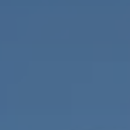
以一个假想案例为例 小组赛阶段 用户A关注一支进攻风格开
放但防守不稳的球队 通过2026世界杯滚球APP全站中的统
计板块 A发现这支球队前两场比赛的上半场平均射门次数高