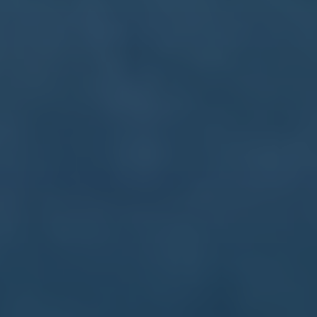
关于我们
虎扑体育入口让用户能够直接进入平台观看最新的赛事直播
和实时更新。通过虎扑体育登录，用户可以随时查看赛...
联系我们
河南省洛阳市孟津县城关镇