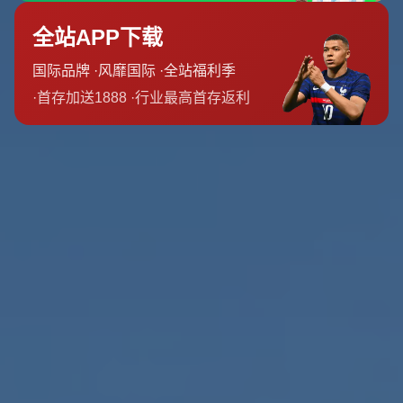
当比赛进行到不同阶段 比如进球后 换人后 或关键战术调整
后 盘口和数值往往在数秒内重新浮动 这决定了一个高质量的
2026世界杯滚球APP全站必须具备两大核心能力 一是提供
高频率低延迟的数据更新 二是让用户能在复杂信息中迅速抓
住要点 因此高阶全站通常会在界面上突出xG预期进球数 射
门转化率 危险进攻次数等指标 用可视化图表配合文字解读
让用户在紧张节奏中仍有机会保持清晰思路而不是被情绪牵
着跑 这一点对于世界杯这种高关注度赛事尤为关键 情绪往往
比理智更快涌上头
核心功能拆解 2026世界杯滚球APP全站应具备哪些能力
评估一个2026世界杯滚球APP全站是否值得长期使用 通常
可以从功能结构入手 第一 赛事中枢页面 一般会对当天所有
世界杯场次做时间轴式展示 用户可按小组 淘汰赛阶段或热门
程度筛选 并在同一界面对比不同比赛当下的滚球情况 第二