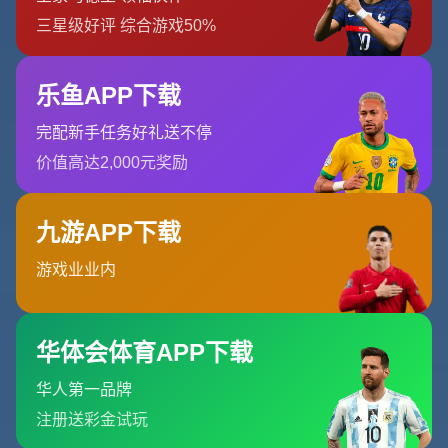
从观赛工具到互动中枢 2026世界杯滚球APP全站的定位升
级
传统世界杯期间 大多数人只依赖电视转播和比分网站 而如今
的2026世界杯滚球APP全站则表现为一种“中枢式平台” 它将
赛前资讯 实时直播 动态数据和滚球玩法整合在同一界面 用
户可以一边看球 一边根据场上局势在几秒内完成操作 这种高
度一体化体验的背后 是对用户使用场景的重新思考 全站不再
只是被动推送信息 而是在手机端构建一个可交互 可决策的
“微型指挥室” 让用户在碎片化时间中也能做出相对理性的判
断
滚球本质与全站逻辑 实时决策为何更依赖数据
相比传统赛前玩法 滚球最大特征在于“随比赛节奏实时变动”