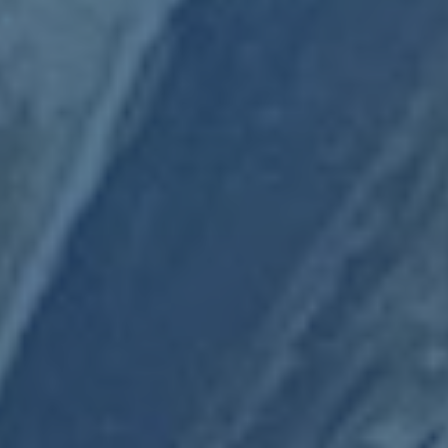
关于我们
虎扑体育入口让用户能够直接进入平台观看最新的