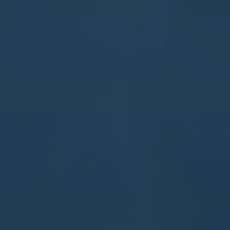
服务介绍
团队介绍
新闻资讯
联系我们
产品展示