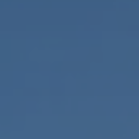
对多场比赛的并行数据更新，也不会造成明显卡顿。5G与高
速WiFi则保证赛事直播和数据同步的低延迟，让各种直播平
台与预测应用能够在秒级反馈最新信息。再叠加云端的机器
学习模型，可以根据历史比赛 近期状态 球员表现 建立复杂
的预测框架，通过简化后的结果展示给用户。例如某些应用
会以“胜 平 负概率图”的方式呈现模型观点，同时留出空间给
用户自定义权重，将“冷门系数”或“状态加成”进行手动调节。
这种人机协同预测模式，很大程度上依赖于手机端与云端高
效配合，正因为技术门槛逐步降低，才让世界杯预测真正普
及到普通球迷的手中。
哪些特性决定一部手机能否在世界杯预测中脱颖而出
当“世界杯预测手机热门”成为各大品牌营销文案中的高频词
汇时，用户在选择设备时其实已经有了一套隐性标准。首先
是性能与续航 对于习惯一边看直播一边刷数据的球迷而言，
多任务处理能力极为重要。同屏打开赛事直播窗口 社交媒体