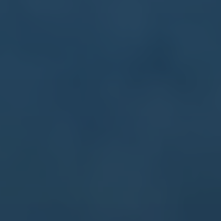
和实时更新。通过虎扑体育登录，用户可以随时查看赛...
联系我们
河南省洛阳市孟津县城关镇
0832-8718228
admin@zhb-hupu.com
栏目导航
关于我们