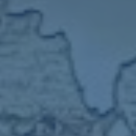
在的分析逻辑，变成普通球迷可随手触达的内容。结果就
是，越来越多用户会在预测前先看数据再下结论，一些传统
意义上的“超级强队”也不再被盲目看好，而是要接受模型与
手机端数据的检验。可以说，世界杯预测手机热门的背后，
是预测话语权从情绪走向理性的过程，而手机则是塑造这种
新范式的关键媒介。
典型案例 手机厂商如何借世界杯预测打造新卖点
以某些厂商在上一届世界杯期间的操作为例，可以清晰看到
“世界杯预测手机热门”的商业逻辑。有品牌在系统内新增了
“世界杯中心”入口 集成直播 赛程 数据与预测功能，用户无需
额外下载多款应用即可获取信息。在这一入口中，厂商与第
三方体育数据公司合作，为每场比赛提供赛前预测指数 热门
比分 分析文章等内容，同时结合用户使用习惯，推荐关注的
球队与比赛。更具策略性的是，部分机型还预置了“观赛省电
模式”和“振动进球提醒”，当用户启用预测功能订阅特定球队