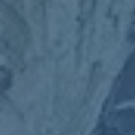
视频介绍球队背景与战术亮点，引导用户形成初步预测观点
赛中阶段，以实时统计 专家解说 用户互动补充信息，帮助用
户调整观点 赛后阶段，则通过数据回顾与模型对比，解释预
测成功或失败的原因。在这个过程中，手机成为内容分发中
心与交互枢纽，而预测只是众多功能中的一个高频场景。当
平台能够在不同阶段提供高质量内容，用户的关注点就不会
只停留在某一届世界杯，而是愿意在联赛 欧洲杯等其他赛事
中持续使用相关功能，这也将反过来巩固某些机型或应用作
为“预测利器”的市场定位。
未来趋势 从世界杯预测到全场景体育助手
展望未来，“世界杯预测手机热门”极有可能只是一个起点。
随着多模态AI 边缘计算与可穿戴设备的发展，足球预测将不
再局限于赛前简单的比分与胜负判断，而会延伸至更细致的
维度，例如球员状态曲线 场上跑动热区 阵型变化的即时评估