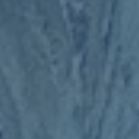
内容生态如何围绕世界杯预测形成闭环
要让“世界杯预测手机热门”从一时热度转变为持续现象，仅
靠硬件性能并不够，更关键的是内容与服务的完整生态。一
个较为理想的闭环是 从赛前预热到赛中解读再到赛后复盘，
手机端都能提供连续不断的体验。赛前阶段，通过资讯与短