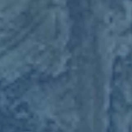
用户账户有可能被冻结 或面临无法通过正式渠道维权的困境
因此 任何以“2026世界杯买球”为关键词进行搜索和操作之前
都应先了解所在地区的法律规定 明确自身的合规边界
资金与隐私保护的核心原则
即使在相对安全的平台上 个人也应遵循一套稳健的自我保护
策略 首先 不要在任何所谓的“2026世界杯买球安全最新网
址”上大量存放资金 以小额 分散 可承受损失为基本原则 其次
永远不要在不完全信任的网站上上传身份证照片 银行卡正反
面等敏感信息 对要求提供过多敏感资料的平台要保持警惕 再
次 建议为竞猜类平台单独设置银行卡或第三方支付账户 避免
与日常资金混用 一旦平台出现问题可以将影响限定在局部 此
外 密码设置应与网银 邮箱等重要服务区分 切忌所有网站同
一套密码 降低信息泄露后的连锁风险