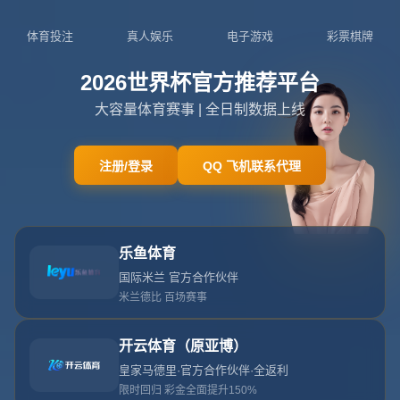
河南省洛阳市孟津县城关镇
0832-8718228
新闻资讯
网站首页
新闻资讯