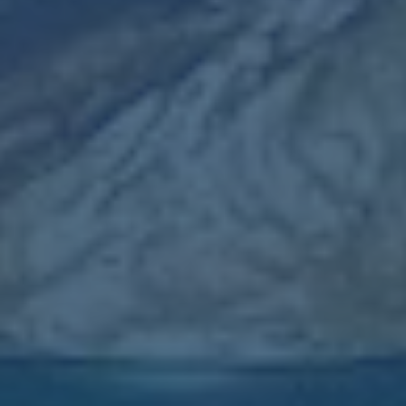
关于我们
虎扑体育入口让用户能够直接进入平台观看最新的
赛事直播和实时更新。通过虎扑体育登录，用户可
以随时查看赛...