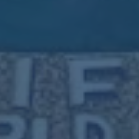
栏目导航
关于我们
服务介绍
团队介绍
新闻资讯
联系我们
热门新闻
使用智能手机进行世界杯预测的最佳方法