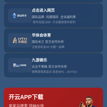
BY
ADMIN
2026-06-25T01:30:25+08:00
2026世界杯买球安全最新网址
2026世界杯买球安全最新网址解析与风险防范指南