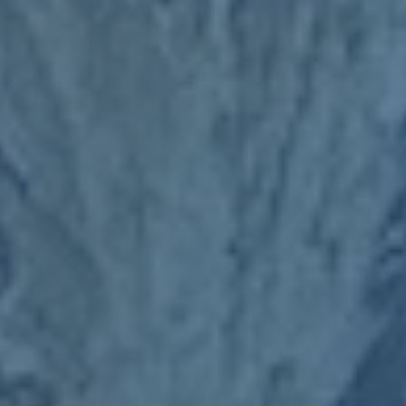
怎样更理性地看待“最新”和“安全”两个关键词
在广告话术中 “最新”与“安全”常被捆绑使用 仿佛平台只要不
断更新域名就能躲过风险 事实上 对普通用户来说 频繁跟随
各种“2026世界杯买球安全最新网址”跳转 反而大大增加了被
钓鱼和诈骗的概率 更健康的做法是 如果确实决定参与竞猜
应建立有限数量的可信平台白名单 并通过官方公告 客服 电
话核实等方式确认域名变更信息 而不是每逢看到“全网最新
入口”“2026世界杯唯一安全新址”就盲目点击 从长期来看 盲
目追逐“新”是一种风险偏好极高的行为 而追求稳定可验证的
访问路径 才更符合安全逻辑
从参与者到旁观者的心理转变