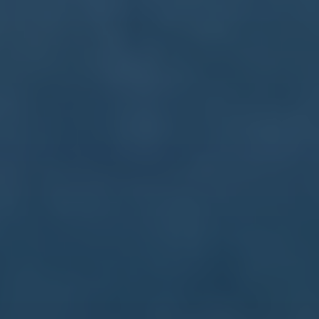
关于我们
虎扑体育入口让用户能够直接进入平台观看最新的赛事直播
和实时更新。通过虎扑体育登录，用户可以随时查看赛...
联系我们
河南省洛阳市孟津县城关镇
0832-8718228