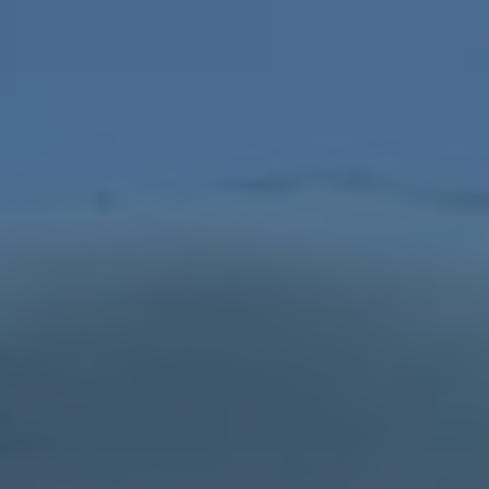
如果凯恩登陆伯纳乌 按照现有阵容的构成 他很可能成为维尼
修斯与罗德里戈身后的轴心 在皇马快速反击中 维尼修斯需要
一个能够吸引中卫出位并及时分球的支点 而凯恩不仅能完成
支点任务 还能利用自己在禁区弧顶附近的远射威胁 迫使对手
中场与后防线整体后撤 这将释放出更多的纵深空间 供两翼和
插上的中场球员使用 这种牵制力和调度能力 是单纯的门前杀
手很难提供的价值
此外 皇马考虑凯恩 也带有一种对风险的权衡 心理上 他们在
经历多次与姆巴佩相关的高调追逐与落空后 不愿再次把长远
规划完全押在一位尚未真正加盟的超级巨星身上 而凯恩的优
势在于 他在英超的成熟表现已经形成可量化的预期 皇马很清
楚自己能得到什么 正因如此 俱乐部内部才会把他视作今夏转
会策略中的最优解 用一句话概括 就是凯恩代表的是一种即插
即用的冠军保证