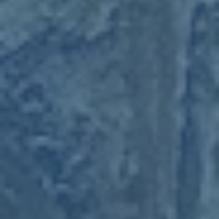
教训 那就是不能只用豪赌式单点补强的思路来解决接班问题
而是要在核心引援之外 预留出灵活调整的空间
当前围绕凯恩与哈弗茨的组合策略 就是这种经验教训的延伸
一方面 皇马以凯恩为首选 试图在短期内迅速完成从本泽马到
新九号的平滑过渡 以保证在欧冠和西甲的竞争力不被削弱 另
一方面 他们又以哈弗茨为替代选项 即便失去凯恩 也不会突
然陷入无计可施的被动局面 这种既追求即战力 又兼顾中长期
结构调整的做法 体现出俱乐部在决策上的谨慎与成熟