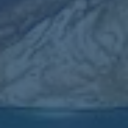
赛事直播和实时更新。通过虎扑体育登录，用户可
以随时查看赛...
栏目导航
关于我们