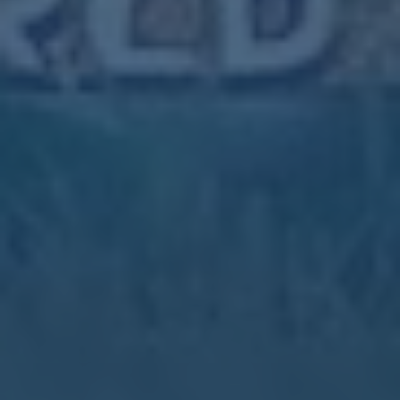
2026世界杯胜负预测怎么看
2026-08-06
世界杯投注免费官方
2026-08-06
2026美加墨世界杯强队排名技巧
2026-08-06