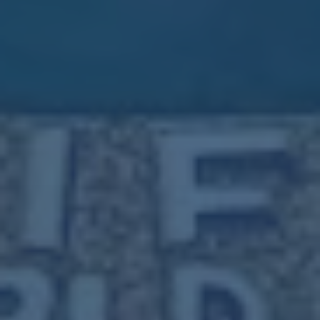
服务介绍
团队介绍
新闻资讯
联系我们
热门新闻
世界杯直播稳定入口地址
2026-08-06