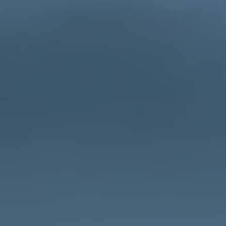
当你已经大致知道哪些是热门球队后，可以借助视频和社交
媒体做“补充验证” 搜索“球队名 战术分析”“球队名 球员盘
点”，了解一支热门球队到底强在何处 是进攻群星璀璨 还是
防守体系极稳 关注长期做战术板栏目的创作者，他们往往会
用实际比赛片段，拆解热门球队的进攻套路和防守站位 社交
平台信息虽鱼龙混杂，但在你已经有一定基础判断的前提
下，反而能提供丰富的细节和赛场画面感。
三 实战示例 用一个“虚拟查询流程”演示
为了让“2026美加墨世界杯热门球队怎么查”更具操作性，可
以模拟一个简单的查询流程。假设你现在完全不确定谁是热
门，只知道世界杯要在美加墨举办，那么可以按照下面的步
骤来：
第一步 粗筛热门池