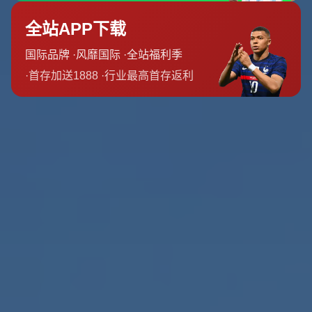
率会随伤病、教练变动等不断浮动，与其死盯某一天的数
字，不如记录几支常年位居前列的球队，形成一个长期观察
名单。
三是专业媒体和舆论热度维度 在中文环境中，可以通过综合
门户体育频道、专业足球媒体以及视频评论节目来判断舆论
中的“热门球队共识”。比如搜索“2026世界杯 热门球队 分析”
“世界杯热门球队 解读”等，会看到不少深度稿。英文环境中
则可以查找“World Cup 2026 contenders”“World Cup
2026 power rankings”。反复出现的球队名称，往往就构成
了一个“舆论层面”的热门梯队。
四是数据与战术维度 真正想查得更扎实，可以进一步用数据
网站。典型做法是：先确定几支高频出现的热门球队，再到
专业网站查看它们的进攻效率、防守强度、关键球员状态。
检索方式可以是“球队名 stats 2024 season”“球队名