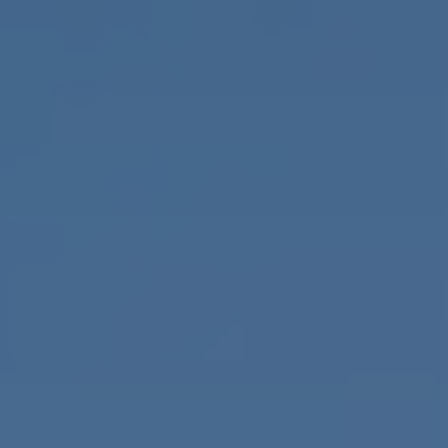
围绕“2026美加墨世界杯热门球队怎么查”，另一个关键在
于：优先使用信息较为权威、更新稳定的源头平台，然后再
看二次解读。在实际操作上，可以分成三类渠道来组合：
官方和权威统计平台
国际足联官网 适合查询最新国家队排名、赛制、正式赛程。
搜索“FIFA ranking”或者直接进入排名页面，就能看到哪些队
处于世界前列。 各洲足联官网 比如欧足联 南美足联等，适
合查洲际赛事战绩与预选赛积分榜。 专业数据网站 如