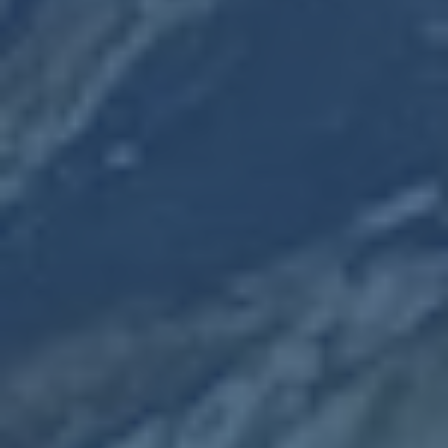
关于我们
虎扑体育入口让用户能够直接进入平台观看最新的
赛事直播和实时更新。通过虎扑体育登录，用户可
以随时查看赛...