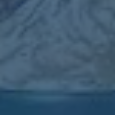
栏目导航
关于我们
服务介绍
团队介绍
新闻资讯