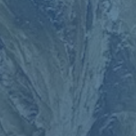
立存在，而是互相牵引。如果皇马愿意支付高额转会费，再
过传统意义上对一名后卫的预期投入。这不仅可能引起球迷
判的参照模板，导致引援成本在整体上被进一步抬高。
过摊销方式在多年合同中摊平，但
2000万欧元年薪
几乎是直
为五年，那么意味着至少
1亿欧元以上的工资承担
。一旦球
，这笔投入就会迅速演变成沉没成本，压缩球会在其他位置
因为他们过去在部分高价引援上的教训已经证明，盲目追逐
政负担。