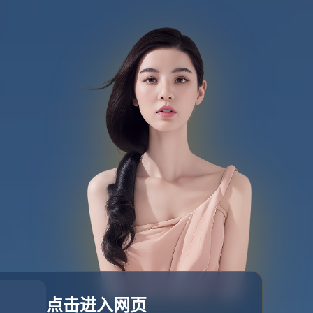
0832-8718228
立即咨询