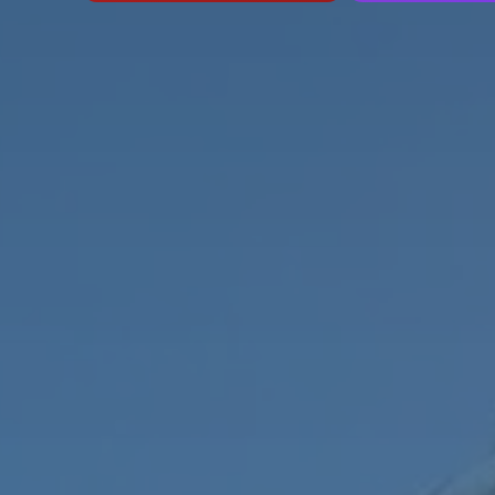
转会费
阿方索高薪诉求与皇马谨慎投入背后的双重博
当一名顶级边后卫提出
2000万欧元年薪
的要求
元
时，这不仅是一桩简单的买卖停滞，更是一
迷只看到数字本身的巨大差距，却忽略了这背
套连锁反应。本文试图从多方视角拆解这场围绕
理成章”的引援上显得犹豫不决，以及球员团队
高薪诉求 阿方索的自我定位与市场参照
阿方索之所以敢开出口
2000万欧年薪
，核心在
突击能力、无球前插、反击推进以及多位置适应
标签。过去几年边后卫和翼卫在战术中的重要
素质的球员，本身就是稀缺资源。在这样的背
而不是简单按照传统后卫的薪资标准进行折扣