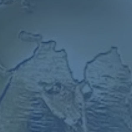
年薪已经突破
2000万欧元
甚至更高，这让阿方索方面可以
强调自己在商业影响力、球衣销售、北美市场开发等层面潜
撑。换句话说，这不仅是一次关于技术能力的溢价，也是一
格外谨慎，表面上是“不愿出5000万欧转会费”，实质
。皇马并非没有资金，而是清楚地意识到，一旦为一名边后
2000万欧年薪
的合同，就会在账面上形成一笔非常显眼的
，更要经得起队内薪资对比带来的心理冲击。
前的“普遍高薪时代”逐步转向更精细的等级划分。中轴核
控制在一个相对可接受区间，以避免出现“高薪低贡献”或
框架下，为一名新加盟的边后卫直接开出
接近队内顶薪的