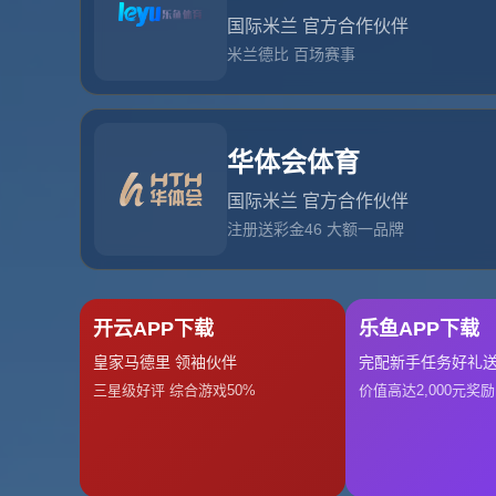
BY
ADMIN
2026-06-05T01:30:16+08:00
阿方索要2000万欧年