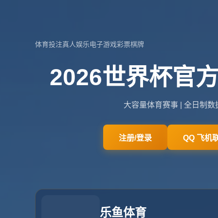
河南省洛阳市孟津县城关镇
网站
联系