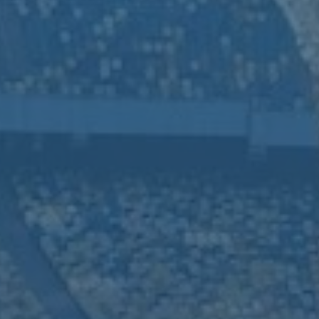
案例借鉴 从以往豪门引援看高薪高价的风险
纵观近十年欧洲豪门的运作，不乏因高薪高价
“梭哈”，为边路或攻击手开出极高年薪和转会
队需要重建时，这些高薪球员却成为难以清理
愿接盘同等水平的合同，结果就形成了“想卖卖
皇马显然希望避免重蹈覆辙。他们在后C罗时代
大的球员，严格控制工资水平，让球队保持竞
阿方索在竞技层面的适配度极高，皇马也必须
场炒作所裹挟。
球员视角 2000万欧年薪背后的职业规划与风
从阿方索及其团队的立场来理解，高薪诉求并不只
冲。对于高速冲击型边路球员来说，职业巅峰
变化都可能影响其身价。在可以谈下大合同的