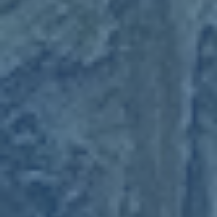
移动端时代的2026世界杯排名入口体验
随着手机和平板成为观看赛事的主力屏幕 2026世界杯排名
入口的移动端表现尤为重要 不少球迷会在通勤 路途 或与朋
友聚会时随手掏出手机 查看最新排名和对阵情况 因此 移动
端入口不仅要保证页面加载速度快 还要在有限的屏幕空间里
清晰呈现复杂信息 一些做得较好的入口会采用折叠式小组列