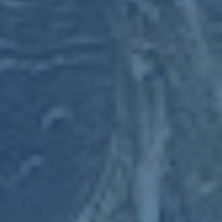
论和下注分析的球迷而言 这一点非常关键 其次是
数据准确性
包括积分 进球数及各种规则是否与官方发布保持一致 任何一
处错误都可能导致用户做出错误判断 再者是
信息结构
是否支
持按小组 按球队 按日期等多维度快速筛选 以及是否提供清
晰的规则说明 优秀的2026世界杯排名入口应该让新手在几
分钟内就能弄懂榜单含义 也能让老球迷在深度分析时不被界
面拖累
深度使用排名入口的几个实用思路
单纯看排名名次并不足以把握世界杯的整体脉络 真正会“玩
榜单”的球迷会把2026世界杯排名入口当作分析工具来使用
比如 通过对比各小组中排名第一与第二之间的积分差 拉长观
察 你可以发现哪一组竞争更激烈 哪一组强弱分明 又比如 将
净胜球与进球数结合起来 看一个球队是靠犀利进攻赢球还是
依赖坚实防守苟住晋级 在淘汰赛阶段 你还可以根据入口中显
示的晋级路径 对比不同半区的综合实力 预测哪一边通往决赛