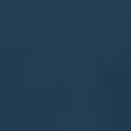
团队介绍
新闻资讯
联系我们
产品展示