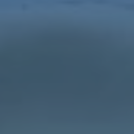
希望 此时 一个结构清晰 数据权威的2026世界杯排名入口 就
像是引导球迷穿越信息迷雾的导航仪 不仅能让人快速定位到
自己关注的球队 还能通过整体排名分布 感受整届赛事的竞争
格局
案例分析 从一场小组赛看排名入口的价值
可以想象这样一个场景 某支传统强队在2026世界杯小组赛
前两轮表现不佳 一平一负 小组积分组内垫底 社交平台上充
斥着“提前出局”的断言 但你打开权威的世界杯排名入口之后
会看到一个更完整的画面 比如同组其他球队互相“咬分” 没有
一支拿到两连胜 积分差距其实并不巨大 如果你进一步查看入
口中的赛程模块 就能发现这支强队最后一轮面对的是相对较
弱的对手 而两支积分领先的球队则会在末轮直接交锋 在这种
情况下 结合排名与对阵形势 你就能看出这支球队依旧掌握着
一定主动权 只要末轮大胜且另一场比赛打出特定比分 就有机