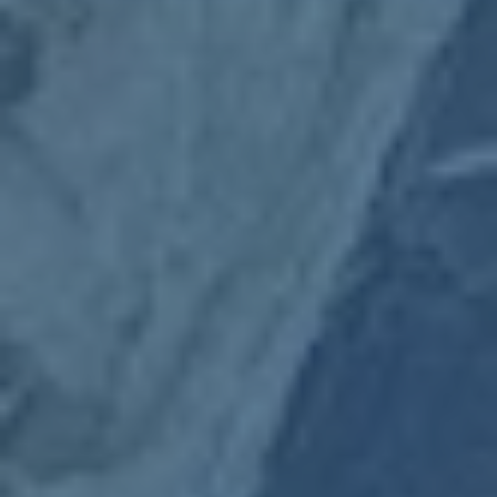
在每一届世界杯中 排名榜上总会出现令人意想不到的变化 传
统豪门小组出局 默默无闻的球队一跃成为小组第一 球迷在刷
2026世界杯排名入口时 最兴奋的往往就是捕捉到这些“冷门”
与“奇迹” 然而 如果站在理性的视角 解读这些变化会更有价值
比如 通过入口中提供的历史战绩与近期状态数据 你会发现所
谓冷门 并非完全没有迹象 一支球队在预选赛期间进攻效率出
众 但长时间被外界忽视 当它在世界杯小组赛中连胜劲旅 排
名高居榜首时 对深入研究数据的人来说 这更像是预料之中的