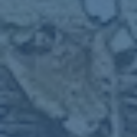
如何判断一个2026世界杯排名入口是否可靠
在各种平台争相提供世界杯信息的时代 球迷最担心的往往不
是找不到排名入口 而是不知道哪一个入口更值得信赖 评价一
个入口是否可靠 可从几个方面入手 首先是
更新速度
一场小
组赛结束后 排名是否能在短时间内就完成更新 对需要实时讨