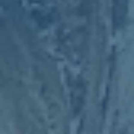
表 悬浮式筛选菜单 以及图表化呈现淘汰赛路径 让用户通过
手指滑动就能把整届赛事的排名结构“展开在眼前” 同时 还有
的平台会结合推送功能 在关键比赛结束后 直接提醒用户某个
小组排名发生了重大变化 这种主动式的信息触达 进一步提升
了排名入口的使用价值
从排名入口到足球文化的延伸
2026世界杯排名入口的重要性 不仅体现在技术与数据层面
还在于它为球迷提供了一种共同的“话语基础” 无论是线下的
球迷聚会 还是线上社区的热烈讨论 大家在争论谁能出线 谁
更有希望捧杯时 都离不开对排名形势的引用 某种程度上 排
名入口像是一部无声的世界杯叙事 它用数字记录跌宕起伏 用
名次书写黑马传奇 用进球和净胜球展现每支球队的风格与性
格 对很多资深球迷来说 在世界杯结束后 再次打开当年的排
名入口 重温那一串串数据 依然能回想起深夜守在屏幕前的紧