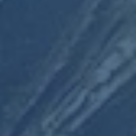
上一篇
2026世界杯赛程怎么查
下一篇
皇马高层坚持出售门迪 唯一的一份报价来
自沙特
需求表单