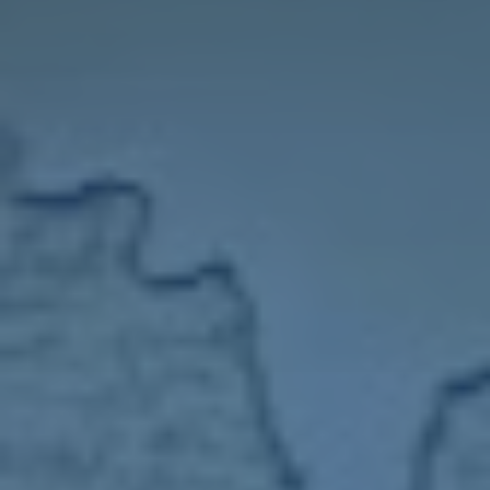
会“死里逃生 逆袭出线” 正是这种细节分析 让2026世界杯排
名入口不再是冷冰冰的表格 而成为帮助球迷进行理性判断的
数据基础