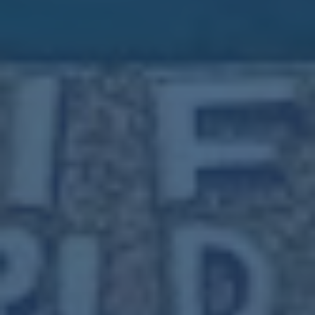
栏目导航
关于我们
服务介绍
团队介绍
新闻资讯
联系我们