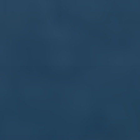
关于我们
虎扑体育入口让用户能够直接进入平台观看最新的赛事直播
和实时更新。通过虎扑体育登录，用户可以随时查看赛...
联系我们
河南省洛阳市孟津县城关镇
0832-8718228