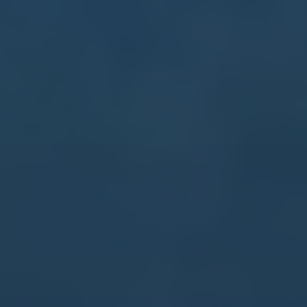
admin@zhb-hupu.com
栏目导航
关于我们
服务介绍
团队介绍
新闻资讯
联系我们
产品展示