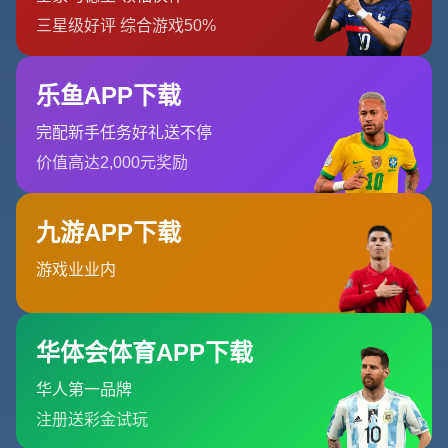
从静态记录到动态更新的演进