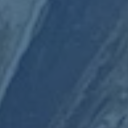
佛罗伦萨不愿在约维奇租借中加买断 谈判
陷僵局
需求表单