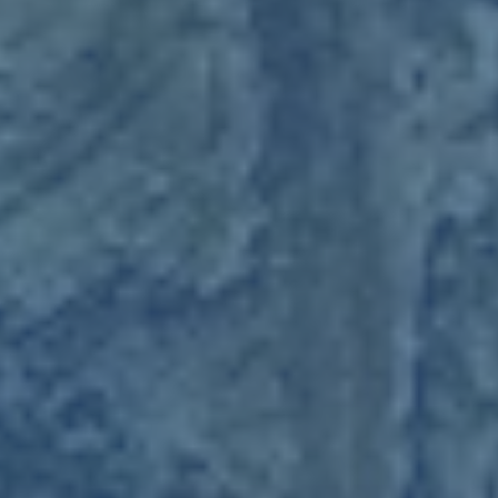
以在短时间内精确回顾大量场景，通过同步播放和数据标
注，教练可以在数分钟内回顾整场比赛的关键片段，这就是
持续更新的数据在高水平竞赛中的实际价值。
媒体解说与球迷体验的双重升级
在媒体层面，世界杯数据统计更新让解说工作从“凭感觉讲故
事”转向“用数据支撑观点”。解说员可以在直播中即时引用例
如“过去十分钟某队在对手三十米区域内仅有一次有效触球”
这样的场景化数据，帮助观众理解攻守节奏的变化。当某位
球员被批评“隐身”时，更新数据能呈现出他的跑动轨迹、覆
盖面积和无球牵制，从而打破“只看触球”的片面印象。对于
球迷而言，官方应用、专业数据网站和社交媒体都在通过精
简可视化，将复杂统计转化为直播图表、攻防热区图和随场
更新的排行榜。数据可视化与交互式查询，让球迷不必具备
专业背景，就可以对比赛进行更深入的“二次阅读”，这也是
世界杯观赛体验跃升的重要推动因素。