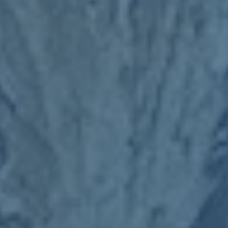
随着世界杯数据统计更新维度持续扩展，球员个人身体指
标、心率变化甚至潜在伤病风险，逐步进入可监测范畴，这
引发了对于隐私和数据安全的担忧。一旦这些敏感数据被不
当使用，可能影响球员身价谈判、续约甚至公众评价。与此
资源差异也会在无形中放大：大型足协与豪门球队能借助更
精密的分析工具，使得弱队在数据层面进一步处于劣势。
如
何在保证数据广泛应用的同时维护公平性
，成为世界杯乃至
整个职业足球必须面对的问题。规则制定机构和赛事组织者
在授权数据采集、规范数据使用范围时，需要兼顾竞技利益
与个人权益，这也是未来世界杯数据体系健全与否的关键指
标之一。
未来趋势 从结果分析走向智能预测
展望未来，世界杯数据统计更新将进一步向预测与模拟延
伸。结合多届大赛和联赛的累积数据，训练更复杂的预测模