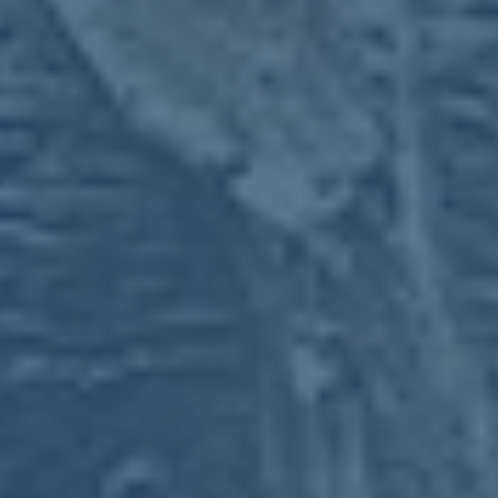
一次女足的表现不再只是附属于男足赛事的小篇幅补充而是
以平行主角的身份出现在同一档午间新闻速递之中这本身就
是一种话语权的改变巴西女足以强势晋级四强的方式回应了
外界关于南美女足整体竞争力的质疑在过去很长一段时间里
巴西女足更多被外界以个人天赋来记住例如几位技术细腻的
前锋或组织核心但在本届赛事中更引人注目的反而是她们在
防守端和中场拦截上的整体性球队在小组赛阶段就展现出高
强度逼抢与整体联动的特点而在晋级四强的关键战役中巴西
女足一度在比分不利的情况下通过阵型调整和边路传中实现
逆转这种从过去依赖个人能力到如今依靠集体战术的转变实
际上与我们在巴萨身上看到的趋势形成某种呼应即现代足球
无论性别与地区都在向更高密度更精细化的团队体系发展
巴萨2比1皇马与巴西女足进四强的隐性关联乍看之下一场欧
洲俱乐部层面的国家德比与一支南美女足球队的四强之旅似
乎没有直接联系但当它们同时出现在一档午间新闻速递中时