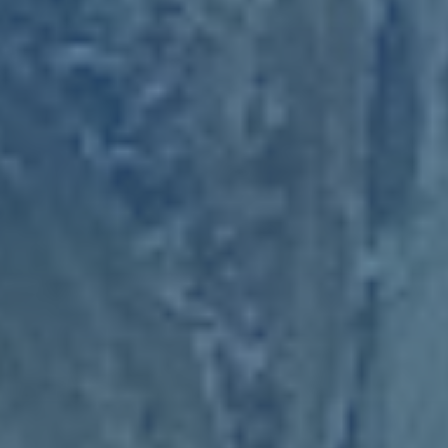
信息那就是女足不再只是补充内容而是具有足够话题热度与
竞技含金量的独立板块这种安排在潜移默化中影响着球迷对
足球整体生态的认知昔日大量报道更愿意将篇幅集中在豪门
对决球星转会与商业赞助上如今则开始为女足国家队联赛与
青训投入更多关注从结果看这种叙事方式不仅丰富了体育新
闻的维度也帮助更多普通观众理解一个事实足球世界的精彩
远远超出单一舞台对于赞助商与赛事组织者而言这种变化同
样具有现实意义当一则午间新闻速递能够在短时间内同时带
动对巴萨皇马对决与巴西女足晋级的讨论热度就说明多元内
容的组合反而更有利于提高整体关注度而不是相互分流这也
为未来的转播策略与商业布局提供了新的参考