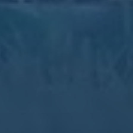
西甲-皇马1-3马竞遭首败 莫拉塔双响格列
兹曼建功
2026-08-06
世界杯下注网页版全攻略
2026-08-06
2026世界杯出线规则怎么看
2026-08-06