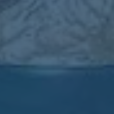
赛事直播和实时更新。通过虎扑体育登录，用户可
以随时查看赛...
栏目导航
关于我们