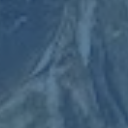
就自然而然形成了一种叙事实验室让我们得以在同一时间框
架内比较足球世界的不同面向一个是传统意义上被视为商业
价值顶峰与战术潮流风向标的赛事另一个则是逐步走向主流
视野争取资源与尊重的女足舞台两者共享的关键词是逆转与
坚持体系巴萨在落后的情况下没有放弃控球与压迫巴西女足
在面对身体对抗更强的对手时依然坚持地面配合与快速转移
在结果层面它们都收获了胜利在价值层面则都为各自群体赢
得了更多议题空间此外两者还共同体现了心理素质的重要性
在高强度赛程与舆论压力下球队能否在丢球被动或比分胶着
时保持冷静执行力往往决定最终走到哪一步无论是巴萨门将
关键时刻的扑救还是巴西女足后腰在伤停补时阶段仍然保持
跑动覆盖都在告诉我们足球不仅仅是90分钟的技术展示更是
一次次心理临界点的考验
案例分析从一场逆转胜到一段晋级路的细节拆解以巴萨2比1
皇马的比赛为例如果将其视为一则教学案例可以看到教练组