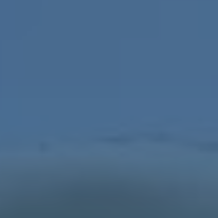
练组在日常训练中对他们持续的信任与鼓励相反皇马在比分
领先后略显保守的战术调整则让球队丧失了通过控球和压制
继续掌控比赛的机会某种程度上这也给年轻球员传递出一种
信息即在领先时更倾向于稳守而不是继续通过进攻确保胜局
这并非简单对错而是两种足球哲学的差异在一场被全球关注
的国家德比里哪怕是一脚回传一个不必要的解围都会在舆论
中被放大因此球队在重建期所做出的一切战术选择都会被视
作未来方向的缩影