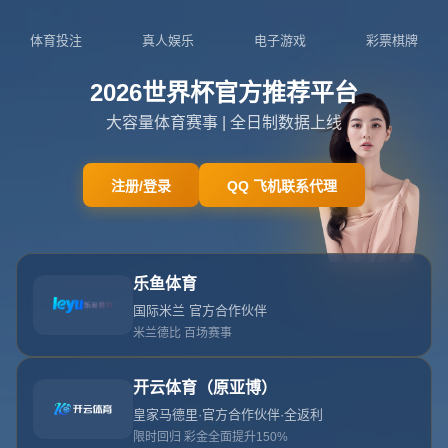
河南省洛阳市孟津县城关镇
0832-8718228
404
网站首页
404