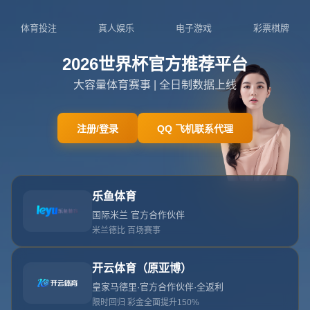
河南省洛阳市孟津县城关镇
0832-8718228
404
网站首页
404