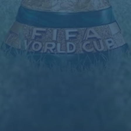
团队介绍
新闻资讯
联系我们
产品展示