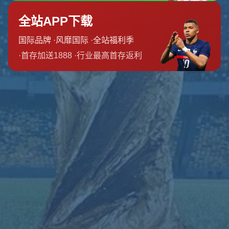
联系我们
河南省洛阳市孟津县城关镇
0832-8718228
admin@zhb-hupu.com
栏目导航
关于我们
服务介绍