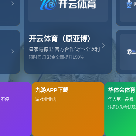
网站首页
404