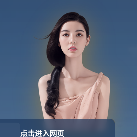
0832-8718228
立即咨询