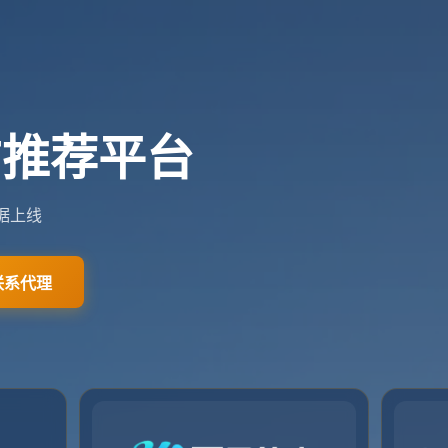
首页
关于我们
服务介绍
团队介绍
新闻资讯
我们
404