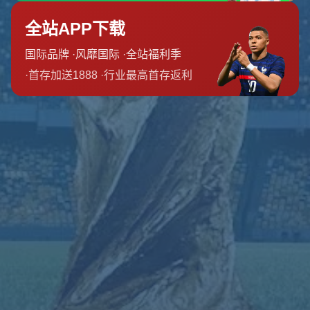
联系我们
河南省洛阳市孟津县城关镇
0832-8718228
admin@zhb-hupu.com
栏目导航
关于我们
服务介绍