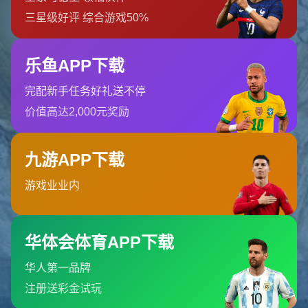
哎呀！找不到页面！
很抱歉，我们似乎找不到您请求的页面。这可能是因为您键
入的网址不正确。
返回首页
关于我们
虎扑体育入口让用户能够直接进入平台观看最新的赛事直播
和实时更新。通过虎扑体育登录，用户可以随时查看赛...