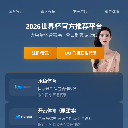
河南省洛阳市孟津县城关镇
0832-8718228
404
网站首页
404