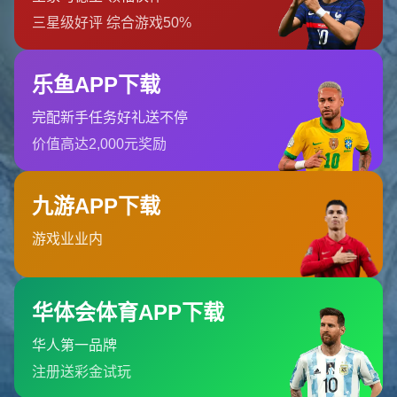
哎呀！找不到页面！
很抱歉，我们似乎找不到您请求的页面。这可能是因为您键
入的网址不正确。
返回首页
关于我们
虎扑体育入口让用户能够直接进入平台观看最新的赛事直播
和实时更新。通过虎扑体育登录，用户可以随时查看赛...