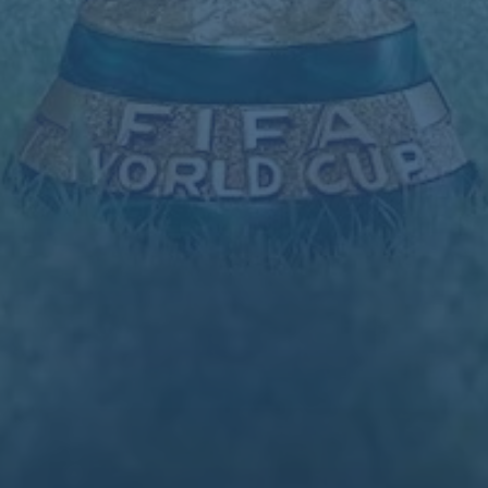
团队介绍
新闻资讯
联系我们
产品展示