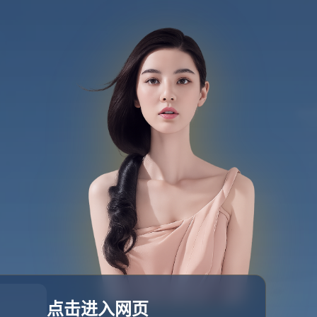
0832-8718228
立即咨询