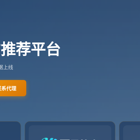
首页
关于我们
服务介绍
团队介绍
新闻资讯
我们
404