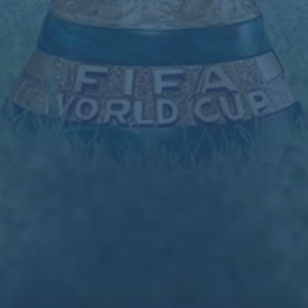
团队介绍
新闻资讯
联系我们
产品展示