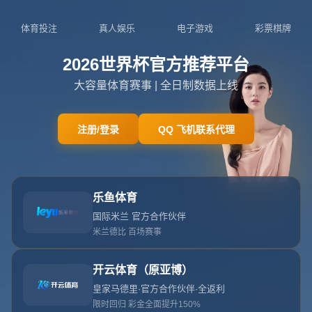
河南省洛阳市孟津县城关镇
0832-8718228
404
网站首页
404