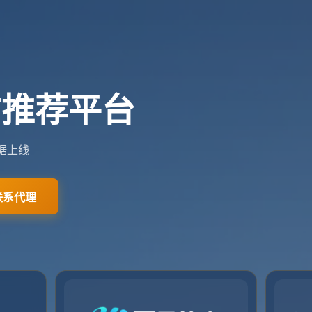
首页
关于我们
服务介绍
团队介绍
新闻资讯
我们
404