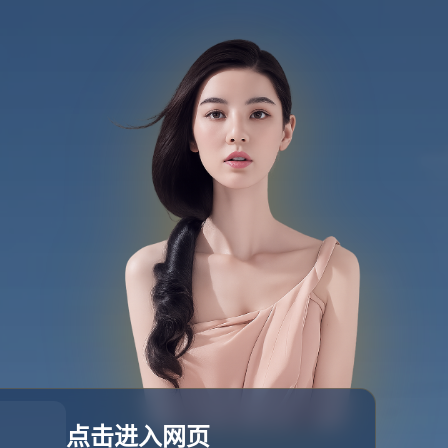
0832-8718228
立即咨询