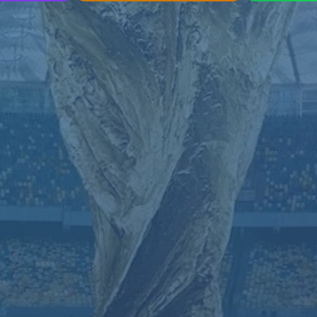
哎呀！找不到页面！
，我们似乎找不到您请求的页面。这可能是因为您键入的网址不
返回首页