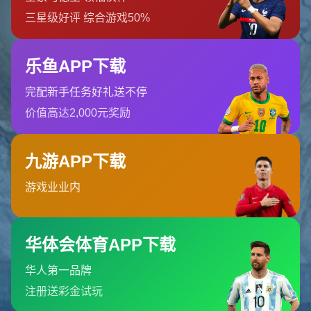
哎呀！找不到页面！
很抱歉，我们似乎找不到您请求的页面。这可能是因为您键
入的网址不正确。
返回首页
关于我们
虎扑体育入口让用户能够直接进入平台观看最新的赛事直播
和实时更新。通过虎扑体育登录，用户可以随时查看赛...