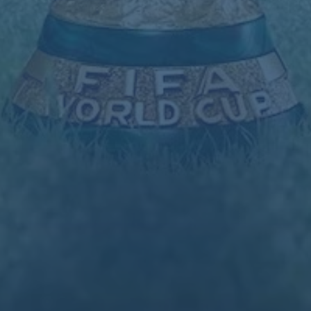
团队介绍
新闻资讯
联系我们
产品展示