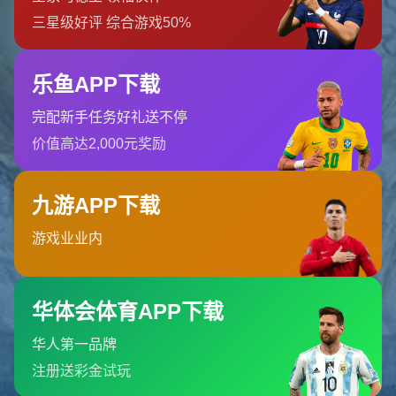
哎呀！找不到页面！
很抱歉，我们似乎找不到您请求的页面。这可能是因为您键
入的网址不正确。
返回首页
关于我们
虎扑体育入口让用户能够直接进入平台观看最新的赛事直播
和实时更新。通过虎扑体育登录，用户可以随时查看赛...