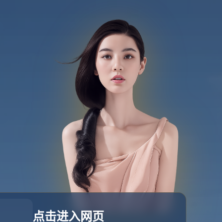
0832-8718228
立即咨询