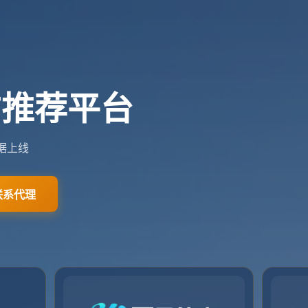
首页
关于我们
服务介绍
团队介绍
新闻资讯
我们
404