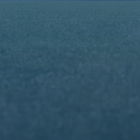
关于我们
虎扑体育入口让用户能够直接进入平
台观看最新的赛事直播和实时更新。
通过虎扑体育登录，用户可以随时查
看赛...